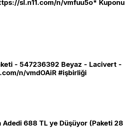
ttps://sl.n11.com/n/vmfuu5o*
Kuponu
Paketi - 547236392 Beyaz - Lacivert -
11.com/n/vmdOAiR
#işbirliği
a Adedi 688 TL ye Düşüyor (Paketi 28