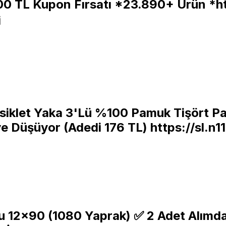
00 TL Kupon Fırsatı *23.890+ Ürün *
h
i
 Bisiklet Yaka 3'Lü %100 Pamuk Tişört 
e Düşüyor (Adedi 176 TL)
https://sl.n
u 12×90 (1080 Yaprak) ✅️ 2 Adet Alımd