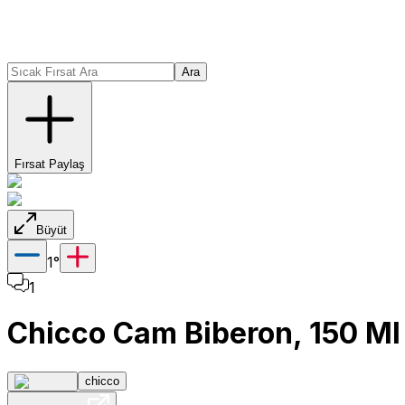
Ara
Fırsat Paylaş
Büyüt
1
°
1
Chicco Cam Biberon, 150 Ml
chicco