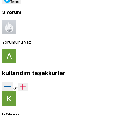
Tweet
3
Yorum
Yorumunu yaz
kullandım teşekkürler
0
°