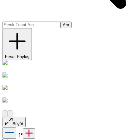
Ara
Fırsat Paylaş
Büyüt
-1
°