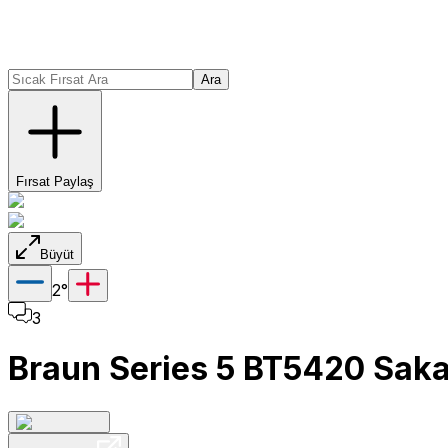
Ara
Fırsat Paylaş
Büyüt
2
°
3
Braun Series 5 BT5420 Sakal