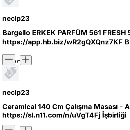
necip23
Bargello ERKEK PARFÜM 561 FRESH 50
https://app.hb.biz/wR2gQXQnz7KF
Ba
0
°
necip23
Ceramical 140 Cm Çalışma Masası - At
https://sl.n11.com/n/uVgT4Fj
İşbirliği