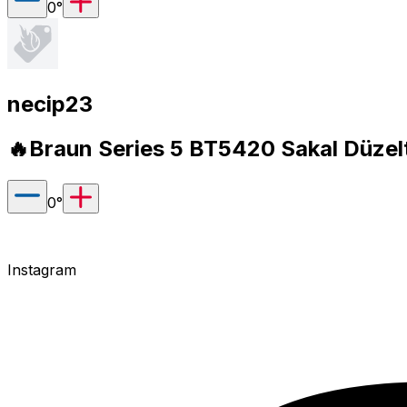
0
°
necip23
🔥Braun Series 5 BT5420 Sakal Düzelt
0
°
Instagram