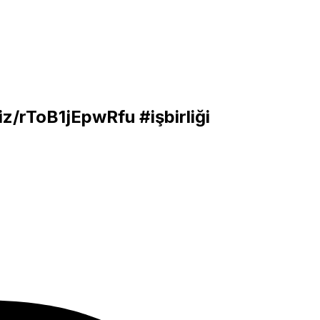
biz/rToB1jEpwRfu
#işbirliği