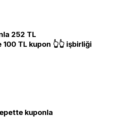
nla 252 TL
100 TL kupon 👆👆 işbirliği
sepette kuponla