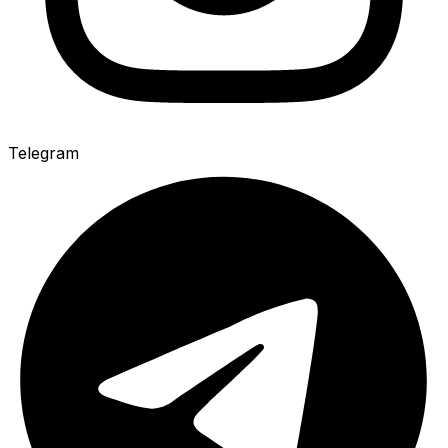
Telegram