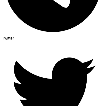
Twitter