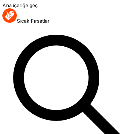
Ana içeriğe geç
Sıcak Fırsatlar