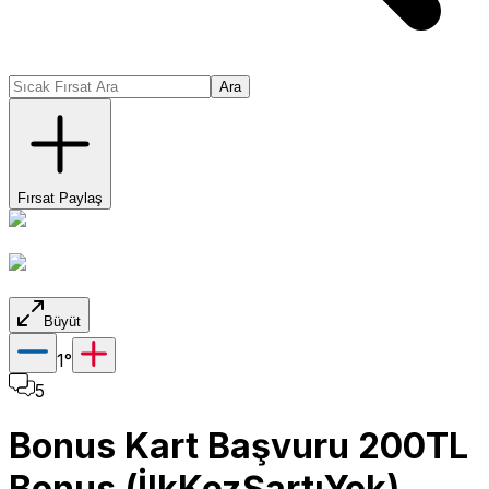
Ara
Fırsat Paylaş
Büyüt
1
°
5
Bonus Kart Başvuru 200TL
Bonus (İlkKezŞartıYok)