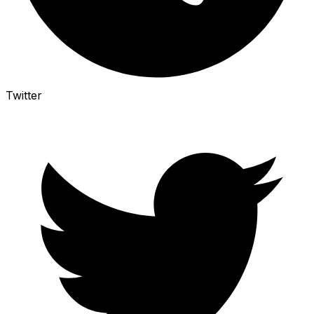
Twitter