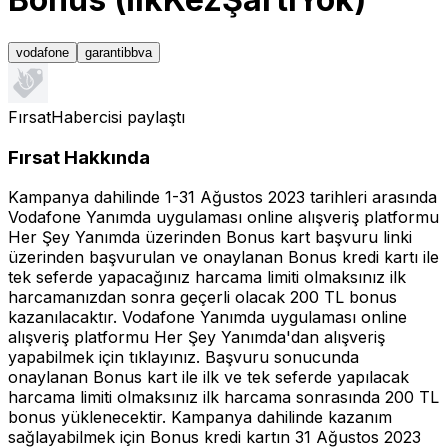
vodafone
garantibbva
FırsatHabercisi
paylaştı
Fırsat Hakkında
Kampanya dahilinde 1-31 Ağustos 2023 tarihleri arasında
Vodafone Yanımda uygulaması online alışveriş platformu
Her Şey Yanımda üzerinden Bonus kart başvuru linki
üzerinden başvurulan ve onaylanan Bonus kredi kartı ile
tek seferde yapacağınız harcama limiti olmaksınız ilk
harcamanızdan sonra geçerli olacak 200 TL bonus
kazanılacaktır. Vodafone Yanımda uygulaması online
alışveriş platformu Her Şey Yanımda'dan alışveriş
yapabilmek için tıklayınız. Başvuru sonucunda
onaylanan Bonus kart ile ilk ve tek seferde yapılacak
harcama limiti olmaksınız ilk harcama sonrasında 200 TL
bonus yüklenecektir. Kampanya dahilinde kazanım
sağlayabilmek için Bonus kredi kartın 31 Ağustos 2023