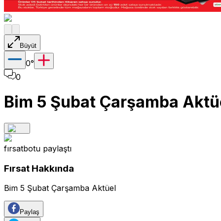
Büyüt
0
°
0
Bim 5 Şubat Çarşamba Aktü
fırsatbotu
paylaştı
Fırsat Hakkında
Bim 5 Şubat Çarşamba Aktüel
Paylaş