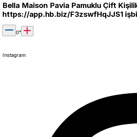
Bella Maison Pavia Pamuklu Çift Kişi
https://app.hb.biz/F3zswfHqJJS1
işbi
0
°
Instagram