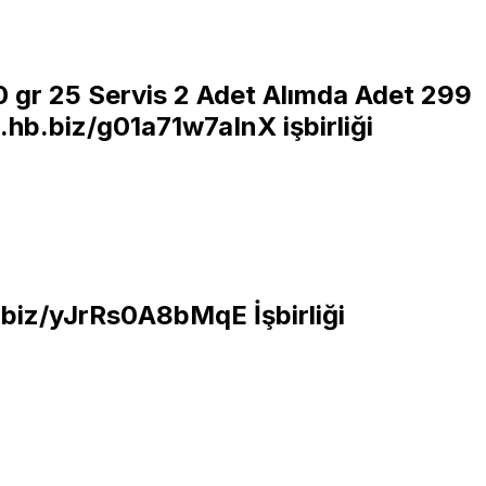
50 gr 25 Servis 2 Adet Alımda Adet 299
p.hb.biz/g01a71w7aInX
işbirliği
b.biz/yJrRs0A8bMqE
İşbirliği