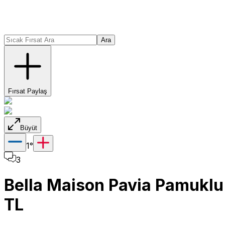
Ara
Fırsat Paylaş
Büyüt
1
°
3
Bella Maison Pavia Pamuklu 
TL