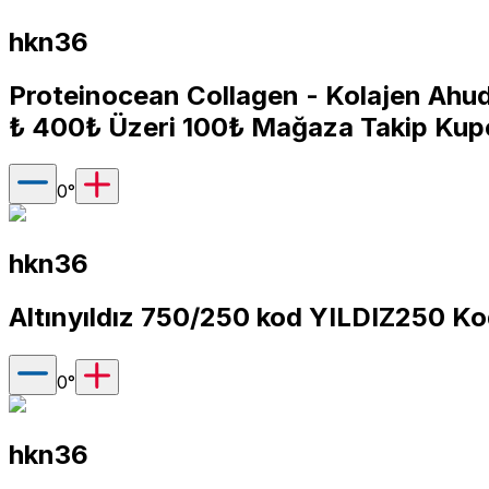
hkn36
Proteinocean Collagen - Kolajen Ahudu
₺ 400₺ Üzeri 100₺ Mağaza Takip Kup
0
°
hkn36
Altınyıldız 750/250 kod YILDIZ250 K
0
°
hkn36