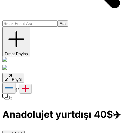
Ara
Fırsat Paylaş
Büyüt
1
°
0
Anadolujet yurtdışı 40$✈️