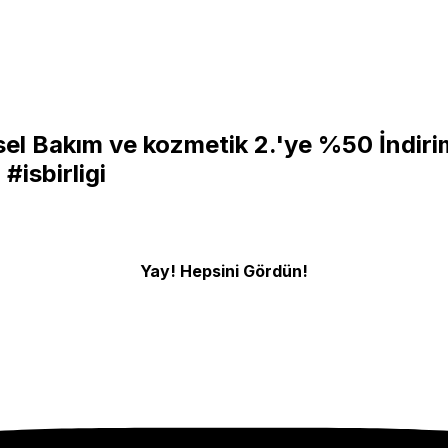
el Bakım ve kozmetik 2.'ye %50 İndirim 
3
#isbirligi
Yay! Hepsini Gördün!