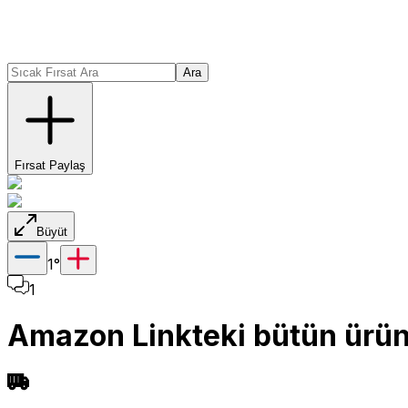
Ara
Fırsat Paylaş
Büyüt
1
°
1
Amazon Linkteki bütün ürünl