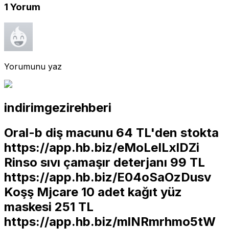
1
Yorum
Yorumunu yaz
indirimgezirehberi
Oral-b diş macunu 64 TL'den stokta
https://app.hb.biz/eMoLeILxlDZi
Rinso sıvı çamaşır deterjanı 99 TL
https://app.hb.biz/E04oSaOzDusv
Koşş Mjcare 10 adet kağıt yüz
maskesi 251 TL
https://app.hb.biz/mlNRmrhmo5tW