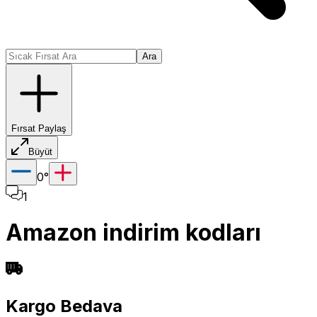
Ara
Fırsat Paylaş
Büyüt
0
°
1
Amazon indirim kodları
Kargo Bedava