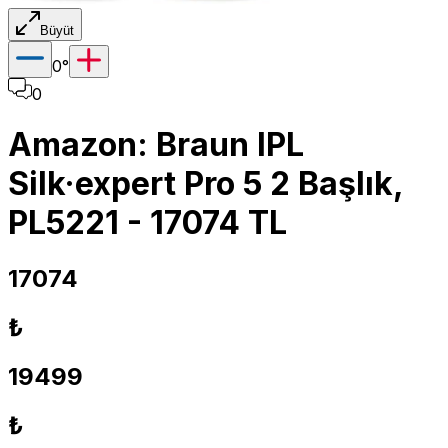
Büyüt
0
°
0
Amazon: Braun IPL
Silk·expert Pro 5 2 Başlık,
PL5221 - 17074 TL
17074
₺
19499
₺