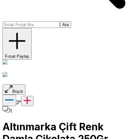
Ara
Fırsat Paylaş
Büyüt
3
°
1
Altınmarka Çift Renk
Damla Çikolata 250Gr