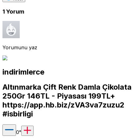
1
Yorum
Yorumunu yaz
indirimlerce
Altınmarka Çift Renk Damla Çikolata
250Gr 146TL - Piyasası 199TL+
https://app.hb.biz/zVA3va7zuzu2
#isbirligi
0
°