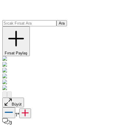
Ara
Fırsat Paylaş
Büyüt
1
°
3