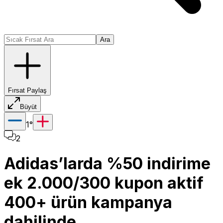
Ara
Fırsat Paylaş
Büyüt
1
°
2
Adidas’larda %50 indirime
ek 2.000/300 kupon aktif
400+ ürün kampanya
dahilinde