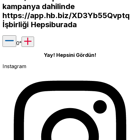
kampanya dahilinde
https://app.hb.biz/XD3Yb55Qvptq
İşbirliği Hepsiburada
0
°
Yay! Hepsini Gördün!
Instagram