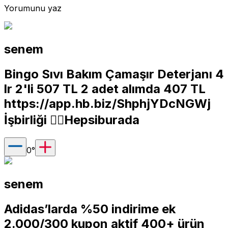
Yorumunu yaz
senem
Bingo Sıvı Bakım Çamaşır Deterjanı 4
lr 2'li 507 TL 2 adet alımda 407 TL
https://app.hb.biz/ShphjYDcNGWj
İşbirliği 🚴‍♀️Hepsiburada
0
°
senem
Adidas’larda %50 indirime ek
2.000/300 kupon aktif 400+ ürün