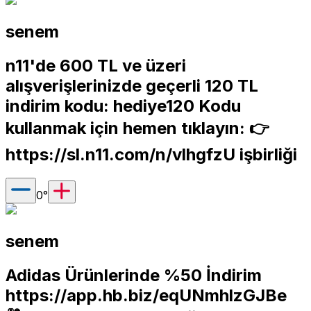
senem
n11'de 600 TL ve üzeri
alışverişlerinizde geçerli 120 TL
indirim kodu: hediye120 Kodu
kullanmak için hemen tıklayın: 👉
https://sl.n11.com/n/vlhgfzU
işbirliği
0
°
senem
Adidas Ürünlerinde %50 İndirim
https://app.hb.biz/eqUNmhlzGJBe