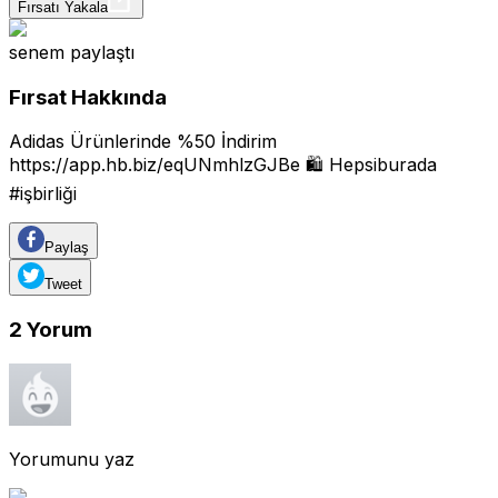
Fırsatı Yakala
senem
paylaştı
Fırsat Hakkında
Adidas Ürünlerinde %50 İndirim
https://app.hb.biz/eqUNmhlzGJBe
🛍 Hepsiburada
#işbirliği
Paylaş
Tweet
2
Yorum
Yorumunu yaz