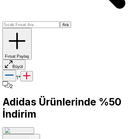
Ara
Fırsat Paylaş
Büyüt
1
°
2
Adidas Ürünlerinde %50
İndirim