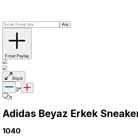
Ara
Fırsat Paylaş
Büyüt
3
°
1
Adidas Beyaz Erkek Sneake
1040