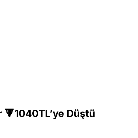
r 🔻1040TL’ye Düştü