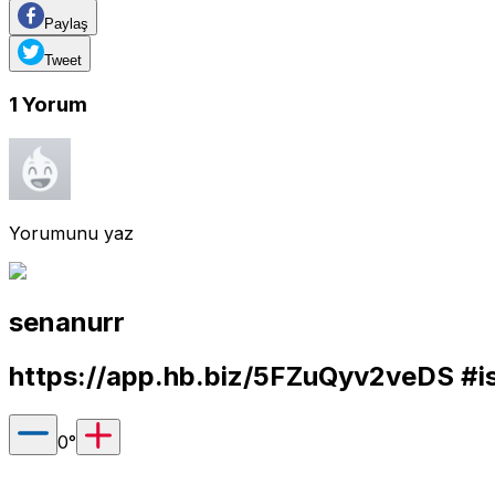
Paylaş
Tweet
1
Yorum
Yorumunu yaz
senanurr
https://app.hb.biz/5FZuQyv2veDS
#is
0
°