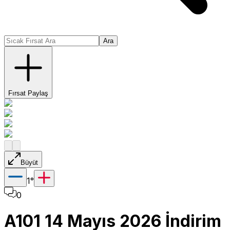
Ara
Fırsat Paylaş
Büyüt
1
°
0
A101 14 Mayıs 2026 İndirim