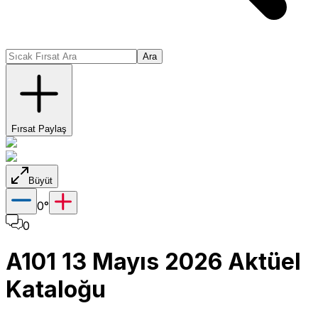
Ara
Fırsat Paylaş
Büyüt
0
°
0
A101 13 Mayıs 2026 Aktüel
Kataloğu