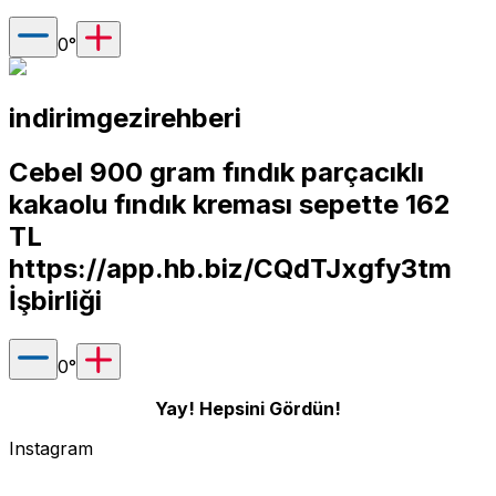
0
°
indirimgezirehberi
Cebel 900 gram fındık parçacıklı
kakaolu fındık kreması sepette 162
TL
https://app.hb.biz/CQdTJxgfy3tm
İşbirliği
0
°
Yay! Hepsini Gördün!
Instagram