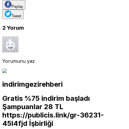
Paylaş
Tweet
2
Yorum
Yorumunu yaz
indirimgezirehberi
Gratis %75 indirim başladı
Şampuanlar 28 TL
https://publicis.link/gr-36231-
45l4fjd
İşbirliği