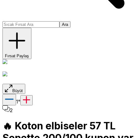
Ara
Fırsat Paylaş
Büyüt
1
°
2
🔥 Koton elbiseler 57 TL
Sepette 200/100 kupon var