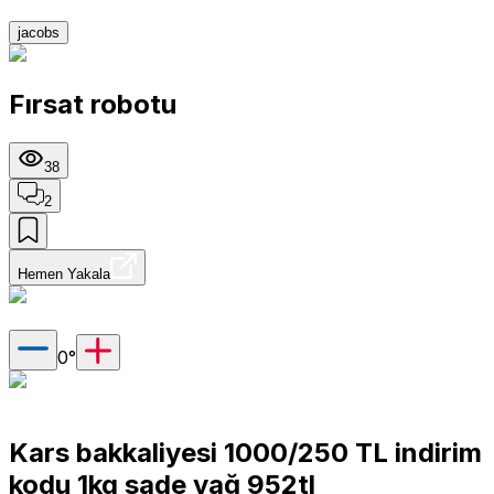
jacobs
Fırsat robotu
38
2
Hemen Yakala
0
°
Kars bakkaliyesi 1000/250 TL indirim
kodu 1kg sade yağ 952tl