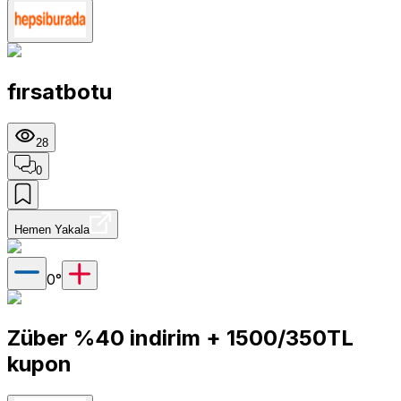
fırsatbotu
28
0
Hemen Yakala
0
°
Züber %40 indirim + 1500/350TL
kupon