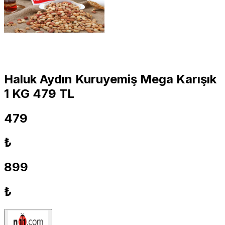
Haluk Aydın Kuruyemiş Mega Karışık
1 KG 479 TL
479
₺
899
₺