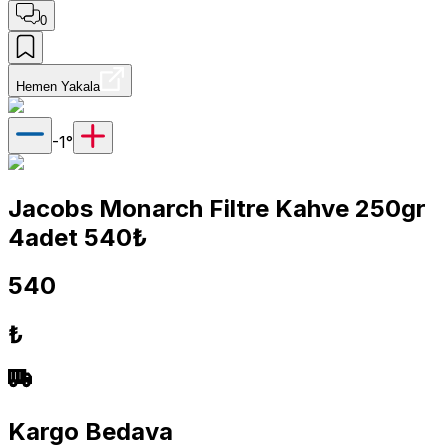
0
Hemen Yakala
-1
°
Jacobs Monarch Filtre Kahve 250gr
4adet 540₺
540
₺
Kargo Bedava