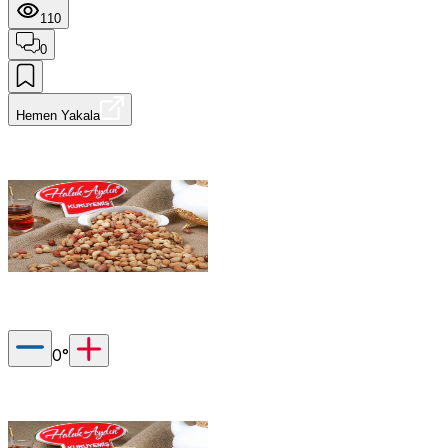
110
0
Hemen Yakala
0
°