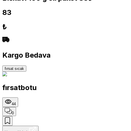
83
₺
Kargo Bedava
fırsat sıcak
fırsatbotu
44
0