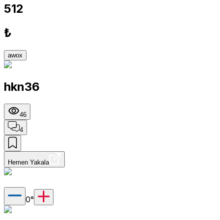
512
₺
awox
hkn36
46
4
Hemen Yakala
0
°