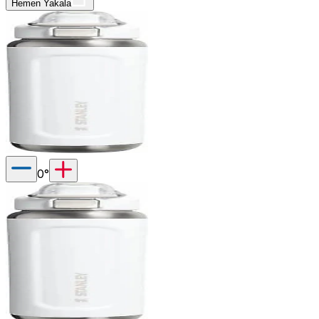
Hemen Yakala
0
°