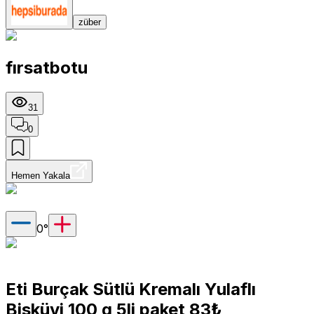
züber
fırsatbotu
31
0
Hemen Yakala
0
°
Eti Burçak Sütlü Kremalı Yulaflı
Bisküvi 100 g 5li paket 83₺