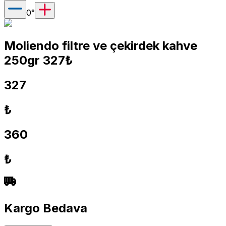
0
°
Moliendo filtre ve çekirdek kahve
250gr 327₺
327
₺
360
₺
Kargo Bedava