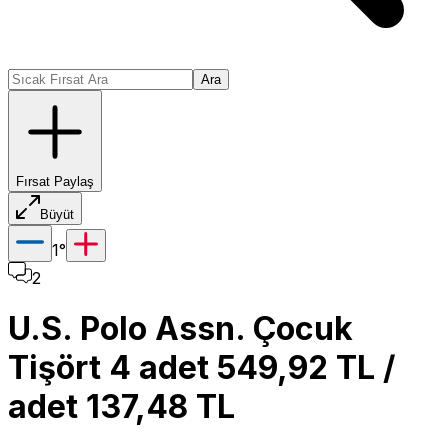
Ara
Fırsat Paylaş
Büyüt
1
°
2
U.S. Polo Assn. Çocuk
Tişört 4 adet 549,92 TL /
adet 137,48 TL