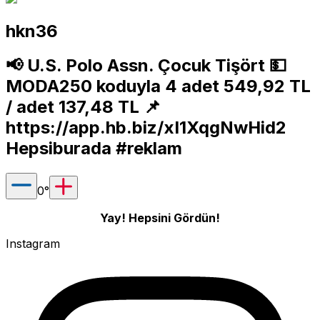
hkn36
📢 U.S. Polo Assn. Çocuk Tişört 💵
MODA250 koduyla 4 adet 549,92 TL
/ adet 137,48 TL 📌
https://app.hb.biz/xI1XqgNwHid2
Hepsiburada #reklam
0
°
Yay! Hepsini Gördün!
Instagram