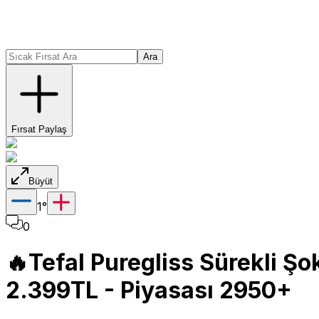
Ara
Fırsat Paylaş
Büyüt
1
°
0
🔥Tefal Puregliss Sürekli Ş
2.399TL - Piyasası 2950+