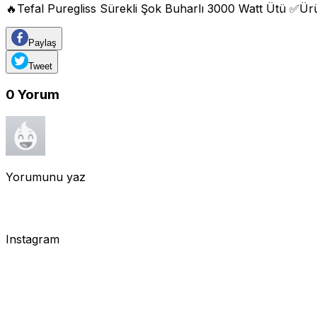
🔥Tefal Puregliss Sürekli Şok Buharlı 3000 Watt Ütü ✅Ür
Paylaş
Tweet
0
Yorum
Yorumunu yaz
Instagram