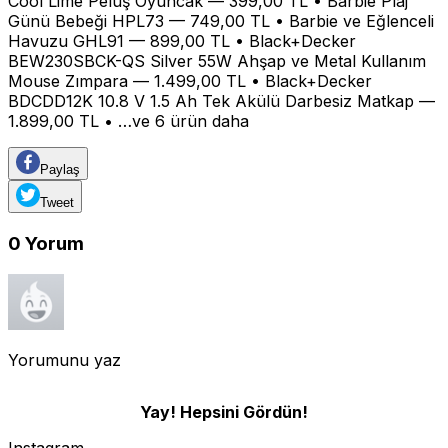
Cool Lime Peluş Oyuncak — 399,00 TL • Barbie Plaj
Günü Bebeği HPL73 — 749,00 TL • Barbie ve Eğlenceli
Havuzu GHL91 — 899,00 TL • Black+Decker
BEW230SBCK-QS Silver 55W Ahşap ve Metal Kullanım
Mouse Zımpara — 1.499,00 TL • Black+Decker
BDCDD12K 10.8 V 1.5 Ah Tek Akülü Darbesiz Matkap —
1.899,00 TL • …ve 6 ürün daha
Paylaş
Tweet
0
Yorum
Yorumunu yaz
Yay! Hepsini Gördün!
Instagram