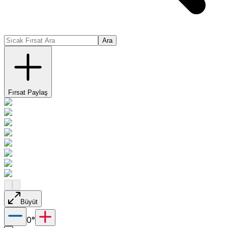
Ara
Fırsat Paylaş
Büyüt
0
°