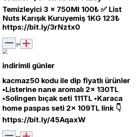
Temizleyici 3 x 750Ml 100₺ ✅ List
Nuts Karışık Kuruyemiş 1KG 123₺
https://bit.ly/3rNztx0
1
°
indirimli günler
kacmaz50 kodu ile dip fiyatlı ürünler
▪️Listerine nane aromalı 2x 130TL
▪️Solingen bıçak seti 111TL ▪️Karaca
home paspas seti 2x 109TL link 👇
https://bit.ly/45AqaxW