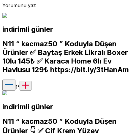
Yorumunu yaz
indirimli günler
N11 “ kacmaz50 ” Koduyla Düşen
Ürünler ✅ Baytaş Erkek Likralı Boxer
10lu 145₺ ✅ Karaca Home 6lı Ev
Havlusu 129₺
https://bit.ly/3tHanAm
1
°
indirimli günler
N11 “ kacmaz50 ” Koduyla Düşen
Ürünler 👇 ✅ Cif Krem Yüzey