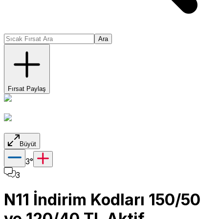
Ara
Fırsat Paylaş
Büyüt
3
°
3
N11 İndirim Kodları 150/50
ve 120/40 TL Aktif