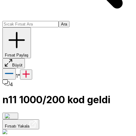
Ara
Fırsat Paylaş
Büyüt
1
°
4
n11 1000/200 kod geldi
Fırsatı Yakala