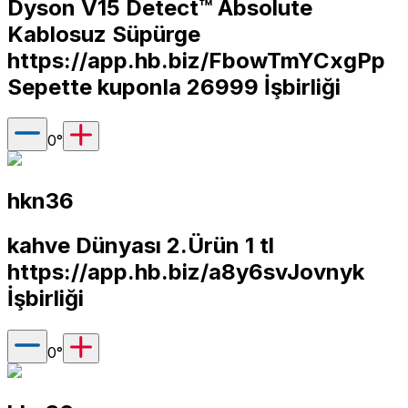
Dyson V15 Detect™ Absolute
Kablosuz Süpürge
https://app.hb.biz/FbowTmYCxgPp
Sepette kuponla 26999 İşbirliği
0
°
hkn36
kahve Dünyası 2.Ürün 1 tl
https://app.hb.biz/a8y6svJovnyk
İşbirliği
0
°