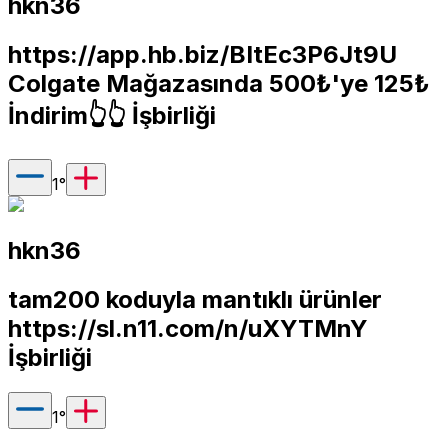
hkn36
https://app.hb.biz/BItEc3P6Jt9U
Colgate Mağazasında 500₺'ye 125₺
İndirim👆👆 İşbirliği
1
°
hkn36
tam200 koduyla mantıklı ürünler
https://sl.n11.com/n/uXYTMnY
İşbirliği
1
°