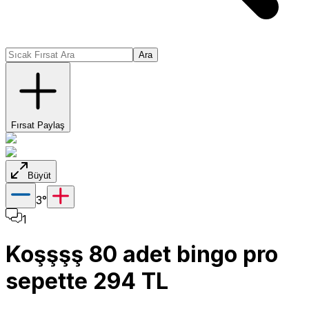
Ara
Fırsat Paylaş
Büyüt
3
°
1
Koşşşş 80 adet bingo pro
sepette 294 TL