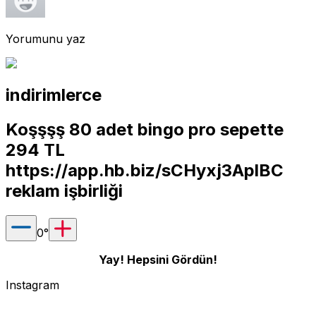
Yorumunu yaz
indirimlerce
Koşşşş 80 adet bingo pro sepette
294 TL
https://app.hb.biz/sCHyxj3AplBC
reklam işbirliği
0
°
Yay! Hepsini Gördün!
Instagram