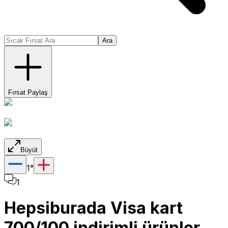
Ara
Fırsat Paylaş
Büyüt
1
°
1
Hepsiburada Visa kart
700/100 indirimli ürünler