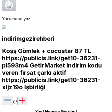
Yorumunu yaz
indirimgezirehberi
Koşş Gömlek + cocostar 87 TL
https://publicis.link/get10-36231-
pi593m4
GetirMarket indirim kodu
veren fırsat çarkı aktif
https://publicis.link/get10-36231-
xijz19o
İşbirliği
0
°
Yay! Hepsini Gördün!