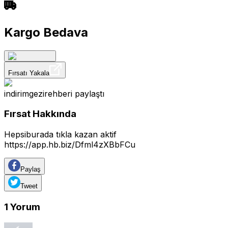
Kargo Bedava
Fırsatı Yakala
indirimgezirehberi
paylaştı
Fırsat Hakkında
Hepsiburada tıkla kazan aktif
https://app.hb.biz/Dfml4zXBbFCu
Paylaş
Tweet
1
Yorum