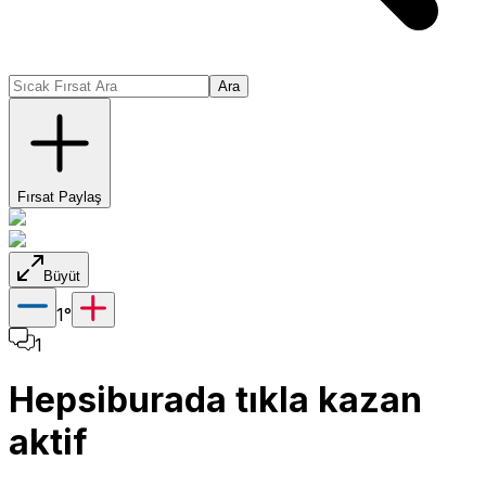
Ara
Fırsat Paylaş
Büyüt
1
°
1
Hepsiburada tıkla kazan
aktif