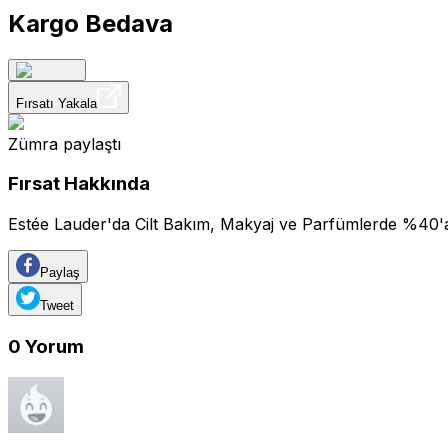
Kargo Bedava
Fırsatı Yakala
Zümra
paylaştı
Fırsat Hakkında
Estée Lauder'da Cilt Bakım, Makyaj ve Parfümlerde %40'a v
Paylaş
Tweet
0
Yorum