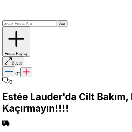
Ara
Fırsat Paylaş
Büyüt
0
°
0
Estée Lauder'da Cilt Bakım,
Kaçırmayın!!!!