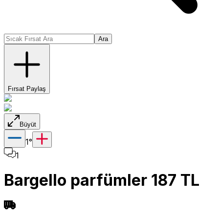
Ara
Fırsat Paylaş
Büyüt
1
°
1
Bargello parfümler 187 TL