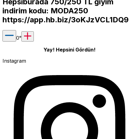
Hepsiburada 750/250 TL giyim
indirim kodu: MODA250
https://app.hb.biz/3oKJzVCL1DQ9
0
°
Yay! Hepsini Gördün!
Instagram