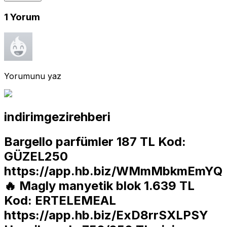
1
Yorum
Yorumunu yaz
indirimgezirehberi
Bargello parfümler 187 TL Kod:
GÜZEL250
https://app.hb.biz/WMmMbkmEmYQ
🔥 Magly manyetik blok 1.639 TL
Kod: ERTELEMEAL
https://app.hb.biz/ExD8rrSXLPSY