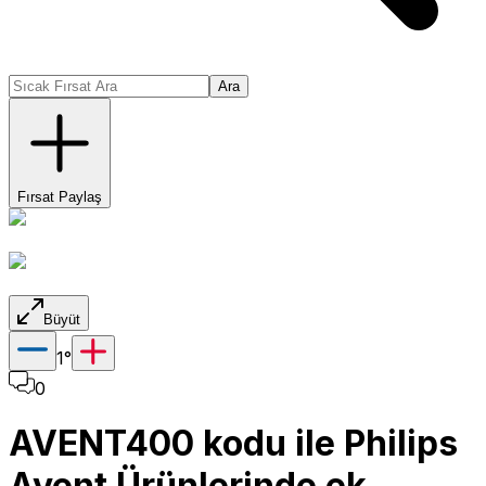
Ara
Fırsat Paylaş
Büyüt
1
°
0
AVENT400 kodu ile Philips
Avent Ürünlerinde ek